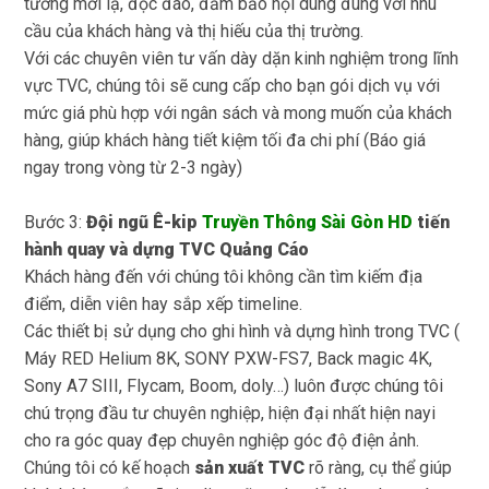
tưởng mới lạ, độc đáo, đảm bảo nội dung đúng với nhu
cầu của khách hàng và thị hiếu của thị trường.
Với các chuyên viên tư vấn dày dặn kinh nghiệm trong lĩnh
vực TVC, chúng tôi sẽ cung cấp cho bạn gói dịch vụ với
mức giá phù hợp với ngân sách và mong muốn của khách
hàng, giúp khách hàng tiết kiệm tối đa chi phí (Báo giá
ngay trong vòng từ 2-3 ngày)
Bước 3:
Đội ngũ Ê-kip
Truyền Thông Sài Gòn HD
tiến
hành quay và dựng TVC Quảng Cáo
Khách hàng đến với chúng tôi không cần tìm kiếm địa
điểm, diễn viên hay sắp xếp timeline.
Các thiết bị sử dụng cho ghi hình và dựng hình trong TVC (
Máy RED Helium 8K, SONY PXW-FS7, Back magic 4K,
Sony A7 SIII, Flycam, Boom, doly…) luôn được chúng tôi
chú trọng đầu tư chuyên nghiệp, hiện đại nhất hiện nayi
cho ra góc quay đẹp chuyên nghiệp góc độ điện ảnh.
Chúng tôi có kế hoạch
sản xuất TVC
rõ ràng, cụ thể giúp