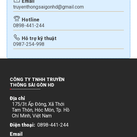
Email
truyenthongsaigonhd@gmail.com
Hotline
0898-441-244
Hỗ trợ kỹ thuật
0987-254-998
CÔNG TY TNHH TRUYỀN
THÔNG SÀI GÒN HD
Địa chỉ
175/3t Ấp Đông, Xã Thới
Tam Thôn, Hóc Môn, Tp. Hồ
Chí Minh, Việt Nam
Điện thoại:
0898-441-244
Email