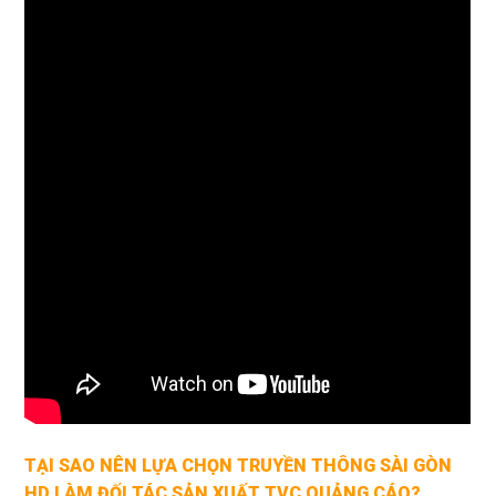
TẠI SAO NÊN LỰA CHỌN
TRUYỀN THÔNG SÀI GÒN
HD
LÀM ĐỐI TÁC SẢN XUẤT TVC QUẢNG CÁO?