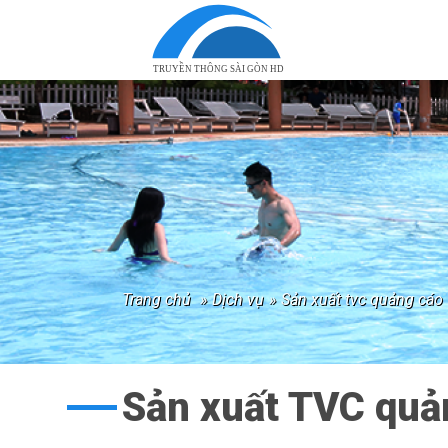
TRUYỀN THÔNG SÀI GÒN HD
trang chủ
»
dịch vụ
»
sản xuất tvc quảng cáo
Sản xuất TVC quả