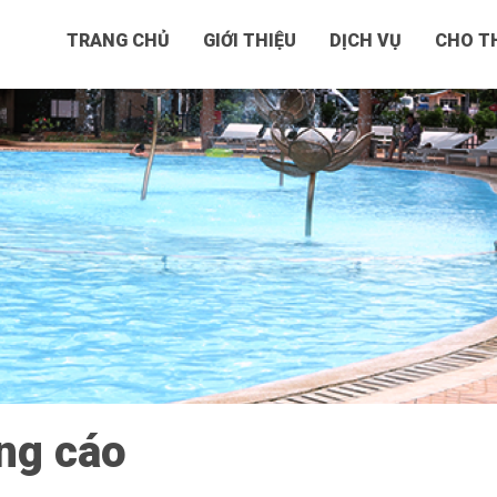
TRANG CHỦ
GIỚI THIỆU
DỊCH VỤ
CHO TH
ng cáo