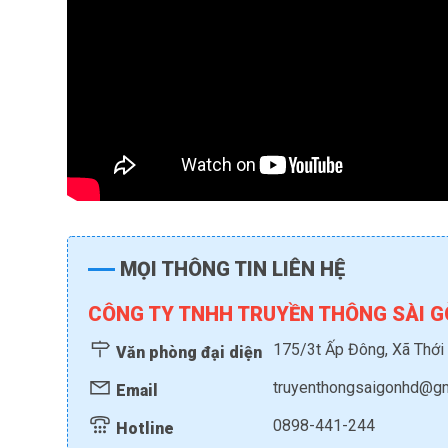
MỌI THÔNG TIN LIÊN HỆ
CÔNG TY TNHH TRUYỀN THÔNG SÀI G
175/3t Ấp Đông, Xã Thới
Văn phòng đại diện
truyenthongsaigonhd@g
Email
0898-441-244
Hotline