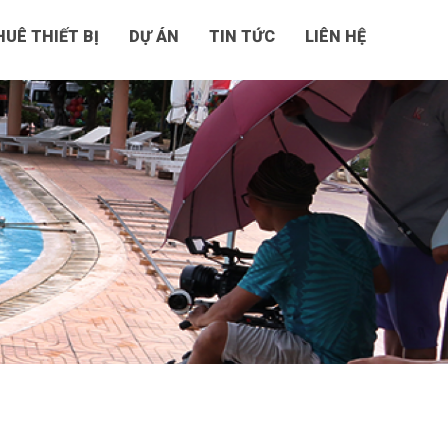
UÊ THIẾT BỊ
DỰ ÁN
TIN TỨC
LIÊN HỆ