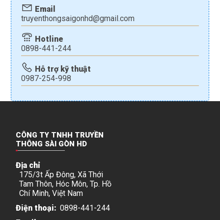
Email
truyenthongsaigonhd@gmail.com
Hotline
0898-441-244
Hỗ trợ kỹ thuật
0987-254-998
CÔNG TY TNHH TRUYỀN
THÔNG SÀI GÒN HD
Địa chỉ
175/3t Ấp Đông, Xã Thới
Tam Thôn, Hóc Môn, Tp. Hồ
Chí Minh, Việt Nam
Điện thoại:
0898-441-244