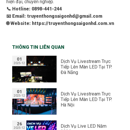
hiện đại, chuyên nghiệp.
📞 Hotline:
0898-441-244
📧 Email: truyenthongsaigonhd@gmail.com
🌐 Website:
https://truyenthongsaigonhd.com.vn
THÔNG TIN LIÊN QUAN
01
Dịch Vụ Livestream Trực
2025-12
Tiếp Lên Màn LED Tại TP.
Đà Nẵng
01
Dịch Vụ Livestream Trực
2025-12
Tiếp Lên Màn LED Tại TP.
Hà Nội
26
Dịch Vụ Live LED Năm
2025-12