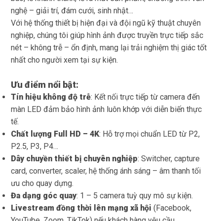
nghệ – giải trí, đám cưới, sinh nhật…
Với hệ thống thiết bị hiện đại và đội ngũ kỹ thuật chuyên
nghiệp, chúng tôi giúp hình ảnh được truyền trực tiếp sắc
nét – không trễ – ổn định, mang lại trải nghiệm thị giác tốt
nhất cho người xem tại sự kiện.
Ưu điểm nổi bật:
Tín hiệu không độ trễ
: Kết nối trực tiếp từ camera đến
màn LED đảm bảo hình ảnh luôn khớp với diễn biến thực
tế.
Chất lượng Full HD – 4K
: Hỗ trợ mọi chuẩn LED từ P2,
P2.5, P3, P4…
Dây chuyền thiết bị chuyên nghiệp
: Switcher, capture
card, converter, scaler, hệ thống ánh sáng – âm thanh tối
ưu cho quay dựng.
Đa dạng góc quay
: 1 – 5 camera tuỳ quy mô sự kiện.
Livestream đồng thời lên mạng xã hội
(Facebook,
YouTube, Zoom, TikTok) nếu khách hàng yêu cầu.